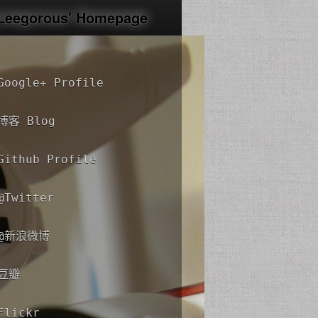
Leegorous' Homepage
Google+ Profile
透明背景色 CSS
博客 Blog
密码生成器
Github Profile
栅格系统计算器
@Twitter
存款计算器
@
新浪微博
Number 的边界
豆瓣
可用性报告
Flickr