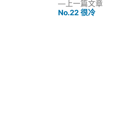
上
上一篇文章
一
No.22 很冷
文
篇
文
章
章：
导
航