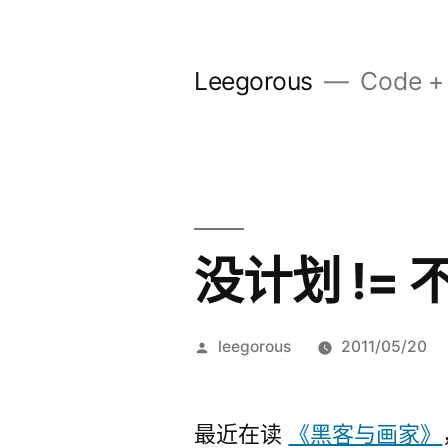
跳
至
Leegorous
Code + 
内
容
没计划 != 
发
leegorous
2011/05/20
布
者：
最近在读
《黑客与画家》