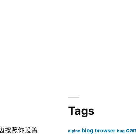
Tags
边按照你设置
ca
blog
browser
alpine
bug