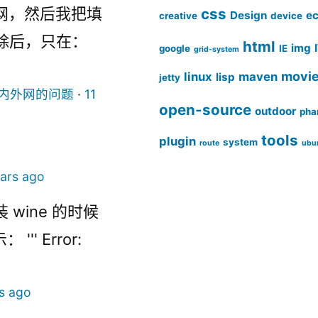
网，然后我把填
css
Design
ec
creative
device
c去除后，只在：
html
img
google
IE
grid-system
movi
linux
maven
lisp
jetty
访问内外网的问题
·
11
open-source
outdoor
pha
tools
plugin
system
route
ubu
ears ago
装 wine 的时候
' Error:
s ago