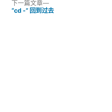
下
下一篇文章
一
“cd -” 回到过去
篇
文
章：