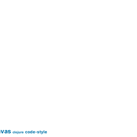
nvas
code-style
clojure