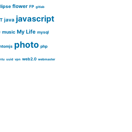
flower
lipse
FP
gitlab
javascript
java
IT
e
My Life
music
mysql
photo
ntomjs
php
web2.0
ntu
uuid
vpn
webmaster