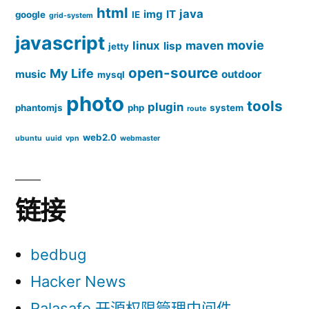
html
java
img
IT
google
IE
grid-system
javascript
movie
linux
maven
lisp
jetty
open-source
My Life
music
outdoor
mysql
photo
tools
plugin
phantomjs
php
system
route
web2.0
ubuntu
uuid
vpn
webmaster
链接
bedbug
Hacker News
Ralasafe 开源权限管理中间件