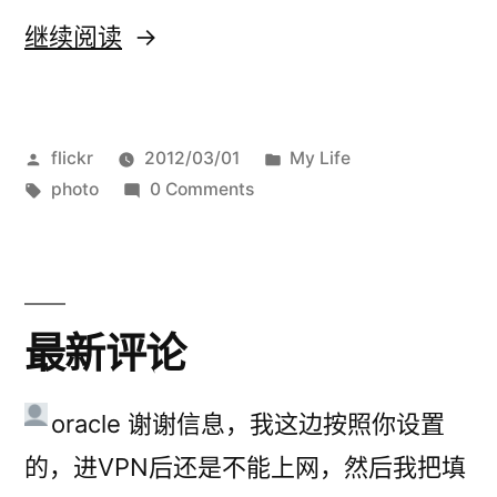
“洪
继续阅读
崖
洞
发
发
flickr
2012/03/01
My Life
夜
布
标
布
photo
0 Comments
色”
者：
签：
于
最新评论
oracle
谢谢信息，我这边按照你设置
的，进VPN后还是不能上网，然后我把填