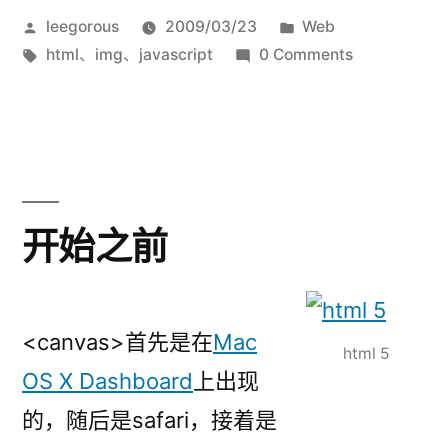
发
发
leegorous
2009/03/23
Web
布
标
布
html
、
img
、
javascript
0 Comments
者：
签：
于
开始之前
<canvas>首先是在
Mac
html 5
OS X Dashboard
上出现
的，随后是safari，接着是