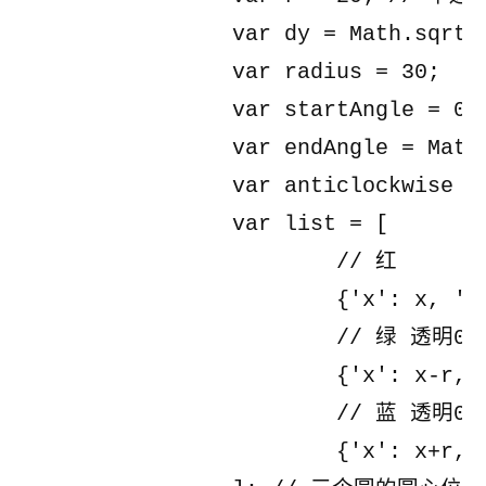
		var dy = Math.sqrt((r*2)*(r*2)-r*r); // 显而易见

		var radius = 30;

		var startAngle = 0;

		var endAngle = Math.PI*2;

		var anticlockwise = true;

		var list = [

			// 红

			{'x': x, 'y': y, 'color': "rgb(255,0,0)"},

			// 绿 透明0.6

			{'x': x-r, 'y': y+dy, 'color': "rgba(0,255,0,0.6)"},

			// 蓝 透明0.6

			{'x': x+r, 'y': y+dy, 'color': "rgba(0,0,255,0.6)"}
