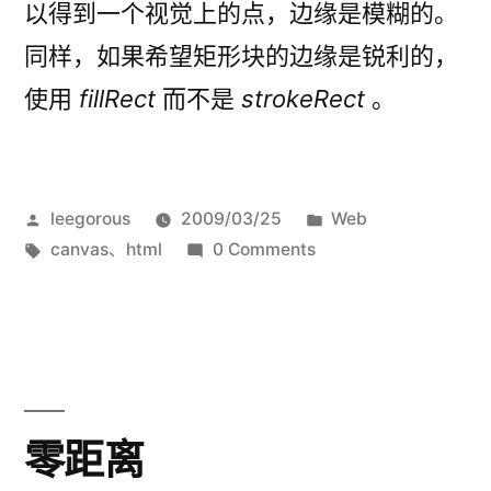
以得到一个视觉上的点，边缘是模糊的。
同样，如果希望矩形块的边缘是锐利的，
使用
fillRect
而不是
strokeRect
。
发
发
leegorous
2009/03/25
Web
布
标
布
canvas
、
html
0 Comments
者：
签：
于
零距离