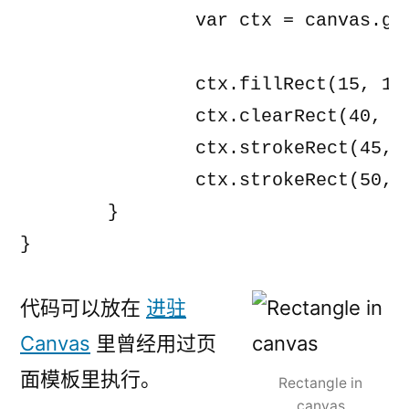
		var ctx = canvas.getContext('2d');

		ctx.fillRect(15, 15, 120, 120);

		ctx.clearRect(40, 40, 70, 70);

		ctx.strokeRect(45, 45, 60, 60);

		ctx.strokeRect(50, 50, 50, 50);

	}

代码可以放在
进驻
Canvas
里曾经用过页
面模板里执行。
Rectangle in
canvas