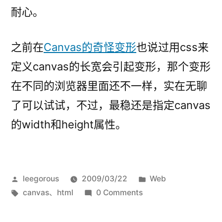
耐心。
之前在
Canvas的奇怪变形
也说过用css来
定义canvas的长宽会引起变形，那个变形
在不同的浏览器里面还不一样，实在无聊
了可以试试，不过，最稳还是指定canvas
的width和height属性。
发
发
leegorous
2009/03/22
Web
布
标
布
canvas
、
html
0 Comments
者：
签：
于