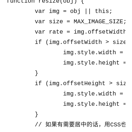
function resize(obj) {

	var img = obj || this;

	var size = MAX_IMAGE_SIZE;

	var rate = img.offsetWidth / img.offsetHeight;

	if (img.offsetWidth > size.x) {

		img.style.width = size.x + "px";

		img.style.height = size.x / rate + "px";

	}

	if (img.offsetHeight > size.y) {

		img.style.width = size.y * rate + "px";

		img.style.height = size.y + "px";

	}

	// 如果有需要居中的话，用CSS也可以实现
