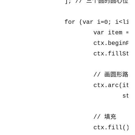
		]; // 三个圆的圆心位置及其颜色

		for (var i=0; i<list.length; i++) {

			var item = list[i];

			ctx.beginPath(); // 开启新路径

			ctx.fillStyle = item.color; // 设置填充样式

			// 画圆形路径

			ctx.arc(item.x, item.y, radius,

				startAngle, endAngle, anticlockwise);

			// 填充

			ctx.fill();
