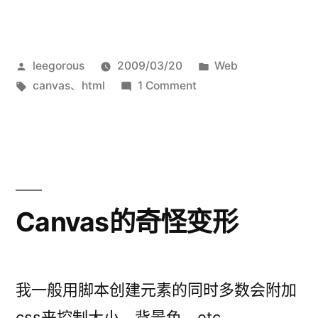
发
发
leegorous
2009/03/20
Web
布
标
布
canvas
、
html
1 Comment
者：
签：
于
Canvas的奇怪变形
我一般用脚本创建元素的同时多数会附加
css来控制大小，背景色，etc.