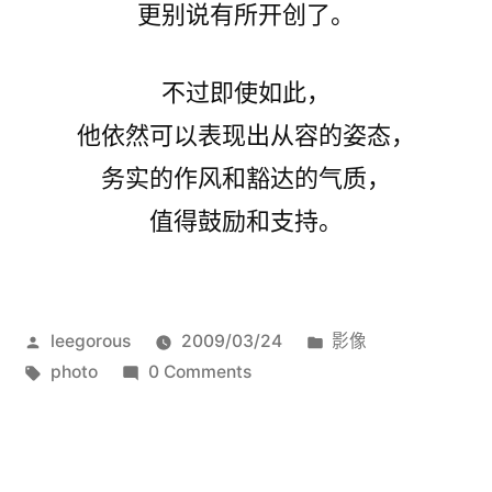
更别说有所开创了。
不过即使如此，
他依然可以表现出从容的姿态，
务实的作风和豁达的气质，
值得鼓励和支持。
发
发
leegorous
2009/03/24
影像
布
标
布
photo
0 Comments
者：
签：
于