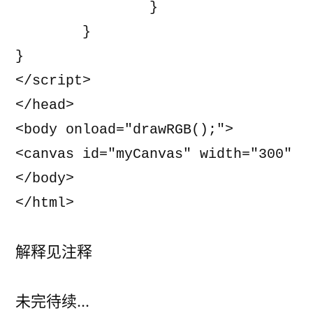
		}

	}

}

</script>

</head>

<body onload="drawRGB();">

<canvas id="myCanvas" width="300" he
</body>

</html>
解释见注释
未完待续…