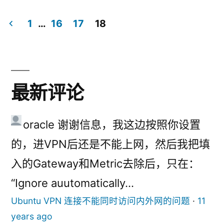
者：
签：
于
1
…
16
17
18
文
章
导
最新评论
航
oracle
谢谢信息，我这边按照你设置
的，进VPN后还是不能上网，然后我把填
入的Gateway和Metric去除后，只在：
“Ignore auutomatically...
Ubuntu VPN 连接不能同时访问内外网的问题
·
11
years ago