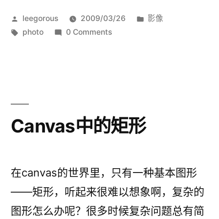
发
发
leegorous
2009/03/26
影像
布
标
布
photo
0 Comments
者：
签：
于
Canvas中的矩形
在canvas的世界里，只有一种基本图形
——矩形，听起来很难以想象啊，复杂的
图形怎么办呢？很多时候复杂问题总有简