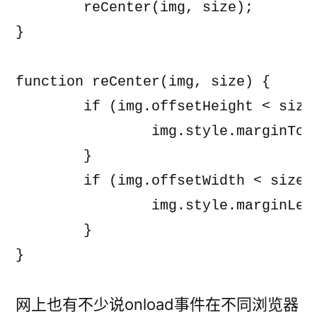
	reCenter(img, size);

}

function reCenter(img, size) {

	if (img.offsetHeight < size.y) {

		img.style.marginTop = (size.y - img.offsetHeight)/2 + "px";

	}

	if (img.offsetWidth < size.x) {

		img.style.marginLeft = (size.x - img.offsetWidth)/2 + "px";

	}

网上也有不少说onload事件在不同浏览器