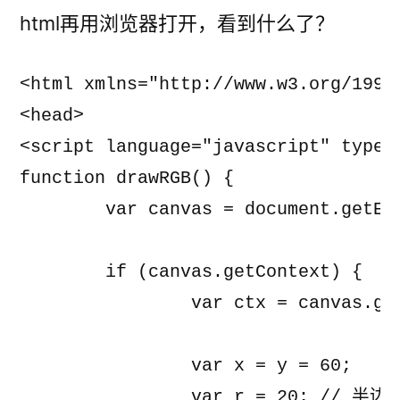
html再用浏览器打开，看到什么了？
<html xmlns="http://www.w3.org/1999/
<head>

<script language="javascript" type="
function drawRGB() {

	var canvas = document.getElementById('myCanvas');;

	if (canvas.getContext) {

		var ctx = canvas.getContext('2d');

		var x = y = 60;

		var r = 20; // 半边长
